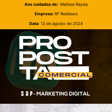
Aos cuidados de:
Melissa Raysla
Empresa:
RF Resíduos
Data:
13 de agosto de 2024