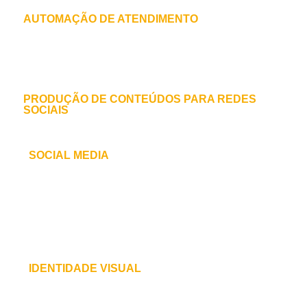
AUTOMAÇÃO DE ATENDIMENTO
Ferramentas de atendimento automático e
disparo de mensagens via whatsapp.
PRODUÇÃO DE CONTEÚDOS PARA REDES
SOCIAIS
Produção de conteúdos em imagem e vídeo.
SOCIAL MEDIA
Gestão e otimização das redes sociais de uma
empresa ou indivíduo para alcançar objetivos
específicos, como aumentar a visibilidade da
marca, engajar com o público e gerar leads.
IDENTIDADE VISUAL
Criação de logo e todo o material de
identidade visual e institucional.