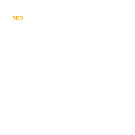
SEO
Melhore o posicionamento de sua página/site
em buscas no GOOGLE.