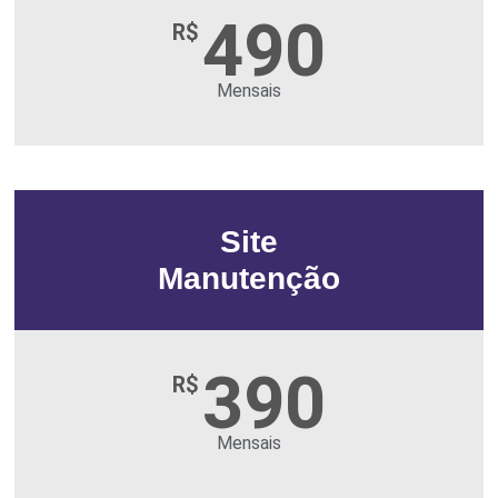
490
R$
Mensais
Site
Manutenção
390
R$
Mensais