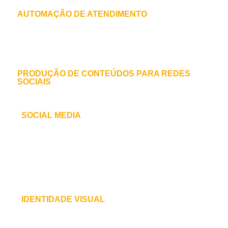
AUTOMAÇÃO DE ATENDIMENTO
Ferramentas de atendimento automático e
disparo de mensagens via whatsapp.
PRODUÇÃO DE CONTEÚDOS PARA REDES
SOCIAIS
Produção de conteúdos em imagem e vídeo.
SOCIAL MEDIA
Gestão e otimização das redes sociais de uma
empresa ou indivíduo para alcançar objetivos
específicos, como aumentar a visibilidade da
marca, engajar com o público e gerar leads.
IDENTIDADE VISUAL
Criação de logo e todo o material de
identidade visual e institucional.