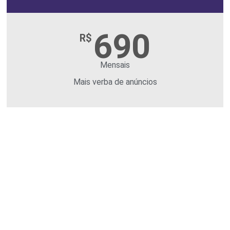
690
R$
Mensais
Mais verba de anúncios
Os serviços podem ser negociados
separadamente, exceto Gestão de
anúncios no qual precisaremos do site
para impulsionar. E temos uma proposta
melhor fechando os pacotes: